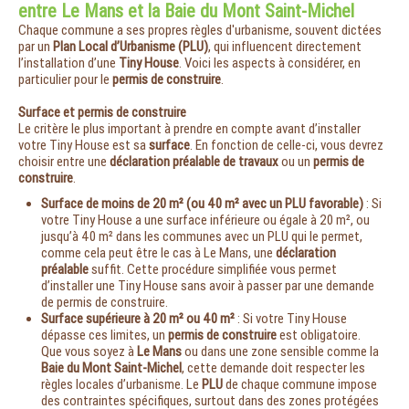
entre Le Mans et la Baie du Mont Saint-Michel
Chaque commune a ses propres règles d'urbanisme, souvent dictées
par un
Plan Local d’Urbanisme (PLU)
, qui influencent directement
l’installation d’une
Tiny House
. Voici les aspects à considérer, en
particulier pour le
permis de construire
.
Surface et permis de construire
Le critère le plus important à prendre en compte avant d’installer
votre Tiny House est sa
surface
. En fonction de celle-ci, vous devrez
choisir entre une
déclaration préalable de travaux
ou un
permis de
construire
.
Surface de moins de 20 m² (ou 40 m² avec un PLU favorable)
: Si
votre Tiny House a une surface inférieure ou égale à 20 m², ou
jusqu’à 40 m² dans les communes avec un PLU qui le permet,
comme cela peut être le cas à Le Mans, une
déclaration
préalable
suffit. Cette procédure simplifiée vous permet
d’installer une Tiny House sans avoir à passer par une demande
de permis de construire.
Surface supérieure à 20 m² ou 40 m²
: Si votre Tiny House
dépasse ces limites, un
permis de construire
est obligatoire.
Que vous soyez à
Le Mans
ou dans une zone sensible comme la
Baie du Mont Saint-Michel
, cette demande doit respecter les
règles locales d’urbanisme. Le
PLU
de chaque commune impose
des contraintes spécifiques, surtout dans des zones protégées